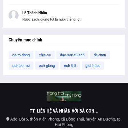
Lê Thành Nhân
Nước sạch, giống tốt là nuôi thắng lợi.
Chuyên mục chính
ca-ro-dong
chia-se
dac-san-tu-ech
de-men
ech-bo-me
ech-giong
ech-thit
gioi-thieu
TT. LIÊN HỆ VÀ NHẮN VỚI BÀ CON...
Add: Đội 5, thôn Kiến Phong, xã Đồng Thái, huyện An Dương, tp.
Hải Phòng