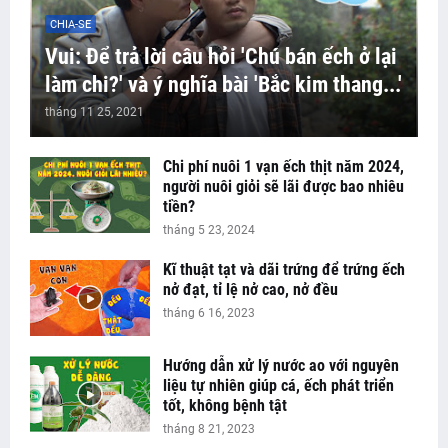
CHIA-SE
Vui: Để trả lời câu hỏi 'Chú bán ếch ở lại
làm chi?' và ý nghĩa bài 'Bắc kim thang...'
tháng 11 25, 2021
Chi phí nuôi 1 vạn ếch thịt năm 2024,
người nuôi giỏi sẽ lãi được bao nhiêu
tiền?
tháng 5 23, 2024
Kĩ thuật tạt và dãi trứng để trứng ếch
nở đạt, tỉ lệ nở cao, nở đều
tháng 6 16, 2023
Hướng dẫn xử lý nước ao với nguyên
liệu tự nhiên giúp cá, ếch phát triển
tốt, không bệnh tật
tháng 8 21, 2023