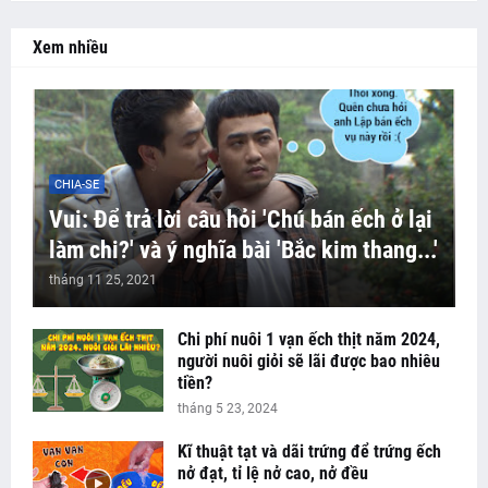
Xem nhiều
CHIA-SE
Vui: Để trả lời câu hỏi 'Chú bán ếch ở lại
làm chi?' và ý nghĩa bài 'Bắc kim thang...'
tháng 11 25, 2021
Chi phí nuôi 1 vạn ếch thịt năm 2024,
người nuôi giỏi sẽ lãi được bao nhiêu
tiền?
tháng 5 23, 2024
Kĩ thuật tạt và dãi trứng để trứng ếch
nở đạt, tỉ lệ nở cao, nở đều