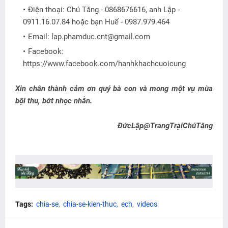
Điện thoại: Chú Tăng - 0868676616, anh Lập -
0911.16.07.84 hoặc bạn Huế - 0987.979.464
Email: lap.phamduc.cnt@gmail.com
Facebook:
https://www.facebook.com/hanhkhachcuoicung
Xin chân thành cảm ơn quý bà con và mong một vụ mùa
bội thu, bớt nhọc nhằn.
ĐứcLập@TrangTrạiChúTăng
Tags:
chia-se
chia-se-kien-thuc
ech
videos