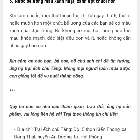
3. Nước bể ương màu xanh nhạt, xanh đọt chuối non
Khi làm chuẩn, mọi thứ thuận lợi, thì từ ngày thứ 6, thứ 7,
hoặc muộn hơn một chút, bể ương của các bạn sẽ có màu
xanh nhạt đặc trưng. Bể không có mùi hôi, nòng nọc lớn
mau, khỏe mạnh, đặc biệt đều con và ít, hoặc không cắn
nhau gây hao con.
Xin cảm ơn các bạn, bà con, cô chú anh chị đã tin tưởng,
ủng hộ trại ếch chú Tăng. Mong mọi người luôn mua được
con giống tốt để vụ nuôi thành công.
***
Quý bà con có nhu cầu tham quan, trao đổi, ủng hộ sản
phẩm, vui lòng liên hệ với Trại theo thông tin chi tiết:
Địa chỉ: Trại ếch chú Tăng: Đội 5 thôn Kiến Phong, xã
Đồng Thái, huyện An Dương, tp. Hải Phòng