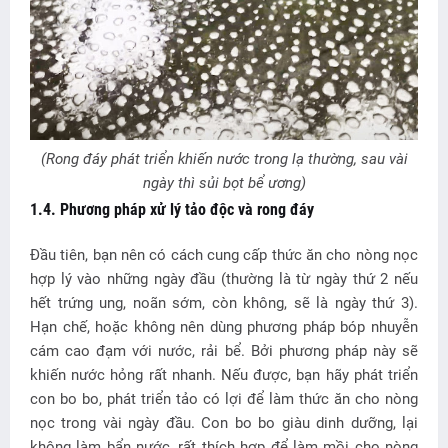
(Rong đáy phát triển khiến nước trong lạ thường, sau vài
ngày thì sủi bọt bể ương)
1.4. Phương pháp xử lý tảo độc và rong đáy
Đầu tiên, bạn nên có cách cung cấp thức ăn cho nòng nọc
hợp lý vào những ngày đầu (thường là từ ngày thứ 2 nếu
hết trứng ung, noãn sớm, còn không, sẽ là ngày thứ 3).
Hạn chế, hoặc không nên dùng phương pháp bóp nhuyễn
cám cao đạm với nước, rải bể. Bởi phương pháp này sẽ
khiến nước hỏng rất nhanh. Nếu được, bạn hãy phát triển
con bo bo, phát triển tảo có lợi để làm thức ăn cho nòng
nọc trong vài ngày đầu. Con bo bo giàu dinh dưỡng, lại
không làm bẩn nước, rất thích hợp để làm mồi cho nòng