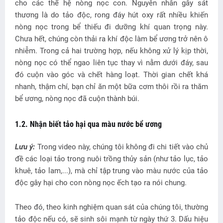
cho các thế hệ nòng nọc con. Nguyên nhân gây sát
thương là do tảo độc, rong đáy hút oxy rất nhiều khiến
nòng nọc trong bể thiếu đi dưỡng khí quan trọng này.
Chưa hết, chúng còn thải ra khí độc làm bể ương trở nên ô
nhiễm. Trong cả hai trường hợp, nếu không xử lý kịp thời,
nòng nọc có thể ngao liên tục thay vì nằm dưới đáy, sau
đó cuộn vào góc và chết hàng loạt. Thời gian chết khá
nhanh, thậm chí, bạn chỉ ăn một bữa cơm thôi rồi ra thăm
bể ương, nòng nọc đã cuộn thành búi.
1.2. Nhận biết tảo hại qua màu nước bể ương
Lưu ý:
Trong video này, chúng tôi không đi chi tiết vào chủ
đề các loại tảo trong nuôi trồng thủy sản (như tảo lục, tảo
khuê, tảo lam,...), mà chỉ tập trung vào màu nước của tảo
độc gây hại cho con nòng nọc ếch tạo ra nói chung.
Theo đó, theo kinh nghiệm quan sát của chúng tôi, thường
tảo độc nếu có, sẽ sinh sôi mạnh từ ngày thứ 3. Dấu hiệu