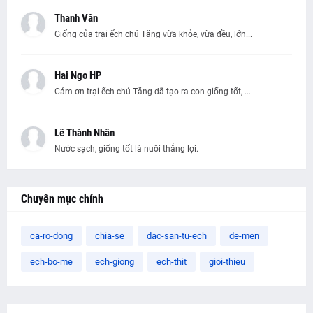
Thanh Vân
Giống của trại ếch chú Tăng vừa khỏe, vừa đều, lớn...
Hai Ngo HP
Cảm ơn trại ếch chú Tăng đã tạo ra con giống tốt, ...
Lê Thành Nhân
Nước sạch, giống tốt là nuôi thắng lợi.
Chuyên mục chính
ca-ro-dong
chia-se
dac-san-tu-ech
de-men
ech-bo-me
ech-giong
ech-thit
gioi-thieu