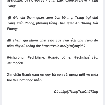
☎️Hotline: 0911.160784 - Anh Lập; 0.868.676.616 - Chú
Tăng;
🏠 Địa chỉ tham quan, xem ếch bố mẹ: Trang trại chú
Tăng, Kiến Phong, phường Đồng Thái, quận An Dương, Hải
Phòng;
👥 Tham gia nhóm chat zalo của Trại ếch chú Tăng để
nắm đầy đủ thông tin: https://zalo.me/g/rrfymy989
#ếchgiống, #ếchbốmẹ, #cặpếchbốmẹ, #ếchchuẩnBắc,
#trứngếch
Xin chân thành cảm ơn quý bà con và mong một vụ mùa
bội thu, bớt nhọc nhằn.
ĐứcLập@TrangTrạiChúTăng