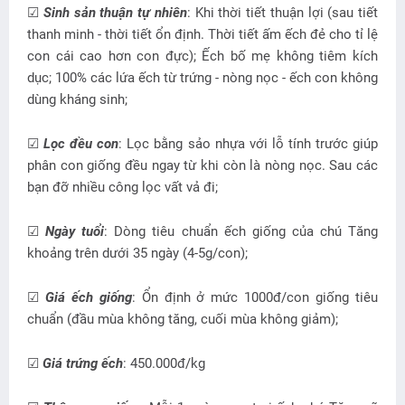
☑
Sinh sản thuận tự nhiên
: Khi thời tiết thuận lợi (sau tiết
thanh minh - thời tiết ổn định. Thời tiết ấm ếch đẻ cho tỉ lệ
con cái cao hơn con đực); Ếch bố mẹ không tiêm kích
dục; 100% các lứa ếch từ trứng - nòng nọc - ếch con không
dùng kháng sinh;
☑
Lọc đều con
: Lọc bằng sảo nhựa với lỗ tính trước giúp
phân con giống đều ngay từ khi còn là nòng nọc. Sau các
bạn đỡ nhiều công lọc vất vả đi;
☑
Ngày tuổi
: Dòng tiêu chuẩn ếch giống của chú Tăng
khoảng trên dưới 35 ngày (4-5g/con);
☑
Giá ếch giống
: Ổn định ở mức 1000đ/con giống tiêu
chuẩn (đầu mùa không tăng, cuối mùa không giảm);
☑
Giá trứng ếch
: 450.000đ/kg