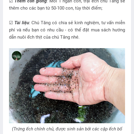
☑
Thêm con giống
: Mỗi 1 ngàn con, trại ếch chú Tăng sẽ
thêm cho các bạn từ 50-100 con, tùy thời điểm;
☑
Tài liệu
: Chú Tăng có chia sẻ kinh nghiệm, tư vấn miễn
phí và nếu bạn có nhu cầu - có thể đặt mua sách hướng
dẫn nuôi ếch thịt của chú Tăng nhé.
(Trứng ếch chính chủ, được sinh sản bởi các cặp ếch bố