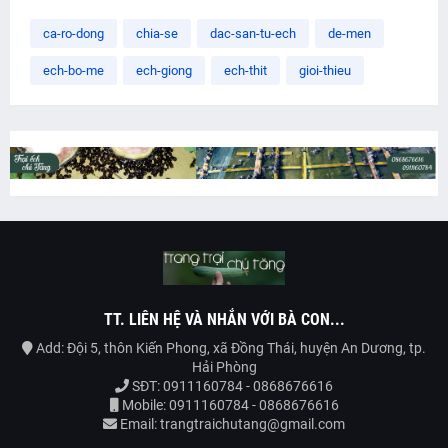
ca-ro-dong
chia-se
dac-san-tu-ech
de-men
ech-bo-me
ech-giong
ech-thit
gioi-thieu
TT. LIÊN HỆ VÀ NHẮN VỚI BÀ CON...
Add: Đội 5, thôn Kiến Phong, xã Đồng Thái, huyện An Dương, tp.
Hải Phòng
SĐT: 0911160784 - 0868676616
Mobile: 0911160784 - 0868676616
Email: trangtraichutang@gmail.com