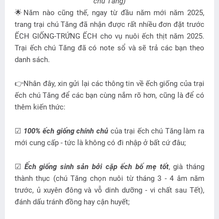
chú Tăng)
🌟Năm nào cũng thế, ngay từ đầu năm mới năm 2025,
trang trại chú Tăng đã nhận được rất nhiều đơn đặt trước
ẾCH GIỐNG-TRỨNG ẾCH cho vụ nuôi ếch thịt năm 2025.
Trại ếch chú Tăng đã có note sổ và sẽ trả các bạn theo
danh sách.
👉Nhân đây, xin gửi lại các thông tin về ếch giống của trại
ếch chú Tăng để các bạn cùng nắm rõ hơn, cũng là để có
thêm kiến thức:
☑
100% ếch giống chính chủ
của trại ếch chú Tăng làm ra
mới cung cấp - tức là không có đi nhập ở bất cứ đâu;
☑
Ếch giống sinh sản bởi cặp ếch bố mẹ tốt
, già tháng
thành thục (chú Tăng chọn nuôi từ tháng 3 - 4 âm năm
trước, ủ xuyên đông và vỗ dinh dưỡng - vi chất sau Tết),
đánh dấu tránh đồng hay cận huyết;