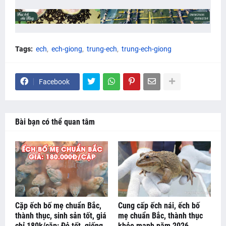
Tags:
ech
ech-giong
trung-ech
trung-ech-giong
Facebook
Bài bạn có thể quan tâm
Cặp ếch bố mẹ chuẩn Bắc,
Cung cấp ếch nái, ếch bố
thành thục, sinh sản tốt, giá
mẹ chuẩn Bắc, thành thục
chỉ 180k/cặp: Đẻ tốt, giống
khỏe mạnh năm 2026