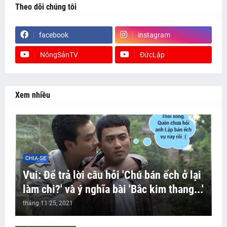
Theo dõi chúng tôi
facebook
instagram
NôngSảnTV
ĐứcLập
Xem nhiều
CHIA-SE
Vui: Để trả lời câu hỏi 'Chú bán ếch ở lại
làm chi?' và ý nghĩa bài 'Bắc kim thang...'
tháng 11 25, 2021