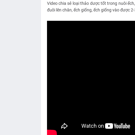
Video chia sẻ loại thảo dược tốt trong nuôi ếch
đuôi lên chân, ếch giống, ếch giống vào được 2-