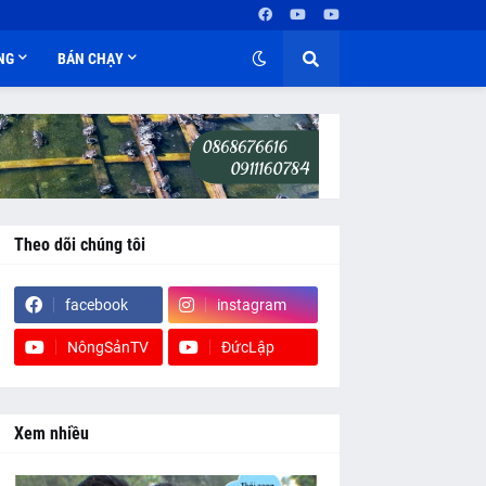
NG
BÁN CHẠY
Theo dõi chúng tôi
facebook
instagram
NôngSảnTV
ĐứcLập
Xem nhiều