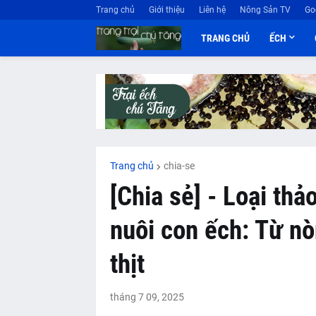
Trang chủ
Giới thiệu
Liên hệ
Nông Sản TV
Go
TRANG CHỦ
ẾCH
Trang chủ
chia-se
[Chia sẻ] - Loại thả
nuôi con ếch: Từ n
thịt
tháng 7 09, 2025