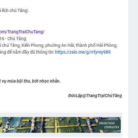
i ếch chú Tăng:
com/TrangTraiChuTang/
16 - Chú Tăng;
ại chú Tăng, Kiến Phong, phường An Hải, thành phố Hải Phòng;
ăng để nắm đầy đủ thông tin:
https://zalo.me/g/rrfymy989
 vụ mùa bội thu, bớt nhọc nhằn.
ĐứcLập@TrangTrạiChúTăng