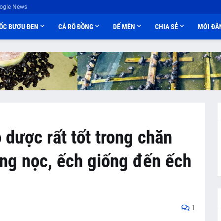
ogle News
ỐC BƯƠU ĐEN
CÁ RÔ ĐỒNG
DẾ MÈN
CHIA SẺ
MỚI ĐĂ
o dược rất tốt trong chăn
òng nọc, ếch giống đến ếch
1