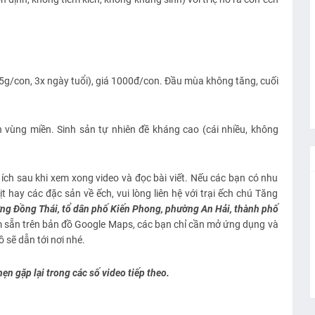
g/con, 3x ngày tuổi), giá 1000đ/con. Đầu mùa không tăng, cuối
 vùng miền. Sinh sản tự nhiên đề kháng cao (cái nhiều, không
ích sau khi xem xong video và đọc bài viết. Nếu các bạn có nhu
t hay các đặc sản về ếch, vui lòng liên hệ với trại ếch chú Tăng
ờng Đồng Thái, tổ dân phố Kiến Phong, phường An Hải, thành phố
him sẵn trên bản đồ Google Maps, các bạn chỉ cần mở ứng dụng và
ồ sẽ dẫn tới nơi nhé.
ẹn gặp lại trong các số video tiếp theo.