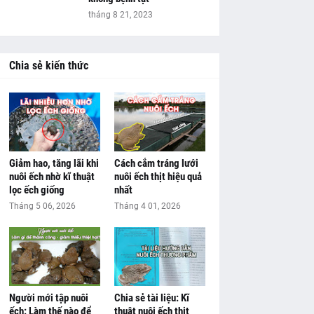
tháng 8 21, 2023
Chia sẻ kiến thức
Giảm hao, tăng lãi khi
Cách cắm tráng lưới
nuôi ếch nhờ kĩ thuật
nuôi ếch thịt hiệu quả
lọc ếch giống
nhất
Tháng 5 06, 2026
Tháng 4 01, 2026
Người mới tập nuôi
Chia sẻ tài liệu: Kĩ
ếch: Làm thế nào để
thuật nuôi ếch thịt