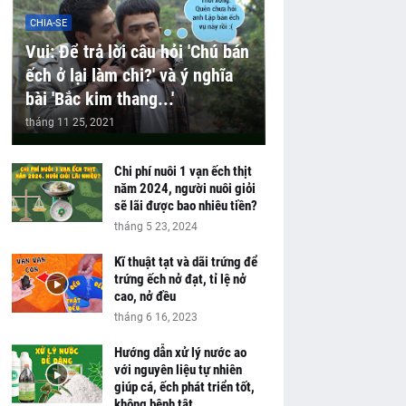
CHIA-SE
Vui: Để trả lời câu hỏi 'Chú bán
ếch ở lại làm chi?' và ý nghĩa
bài 'Bắc kim thang...'
tháng 11 25, 2021
Chi phí nuôi 1 vạn ếch thịt
năm 2024, người nuôi giỏi
sẽ lãi được bao nhiêu tiền?
tháng 5 23, 2024
Kĩ thuật tạt và dãi trứng để
trứng ếch nở đạt, tỉ lệ nở
cao, nở đều
tháng 6 16, 2023
Hướng dẫn xử lý nước ao
với nguyên liệu tự nhiên
giúp cá, ếch phát triển tốt,
không bệnh tật