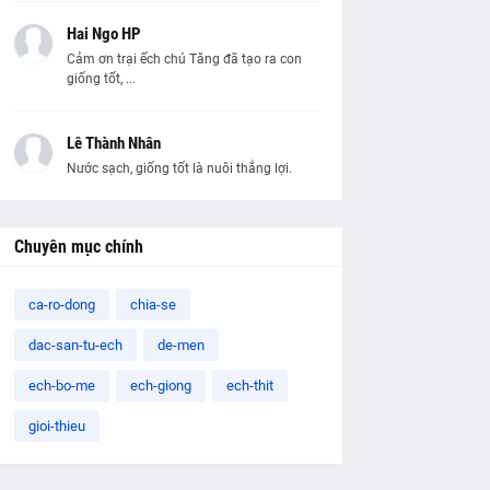
Hai Ngo HP
Cảm ơn trại ếch chú Tăng đã tạo ra con
giống tốt, ...
Lê Thành Nhân
Nước sạch, giống tốt là nuôi thắng lợi.
Chuyên mục chính
ca-ro-dong
chia-se
dac-san-tu-ech
de-men
ech-bo-me
ech-giong
ech-thit
gioi-thieu