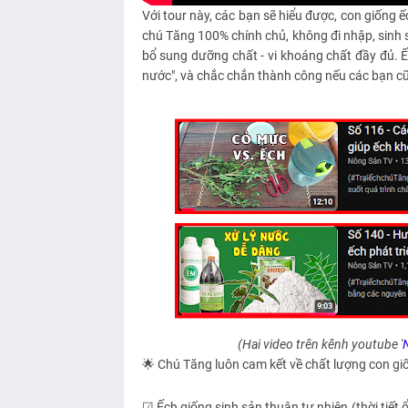
Với tour này, các bạn sẽ hiểu được, con giống ếc
chú Tăng 100% chính chủ, không đi nhập, sinh 
bổ sung dưỡng chất - vi khoáng chất đầy đủ. Ếc
nước", và chắc chắn thành công nếu các bạn cũn
(Hai video trên kênh youtube '
🌟 Chú Tăng luôn cam kết về chất lượng con gi
☑ Ếch giống sinh sản thuận tự nhiên (thời tiết ổ