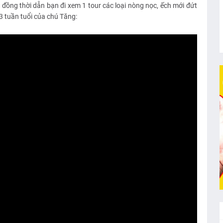
, đồng thời dẫn bạn đi xem 1 tour các loại nòng nọc, ếch mới đứt
3 tuần tuổi của chú Tăng: