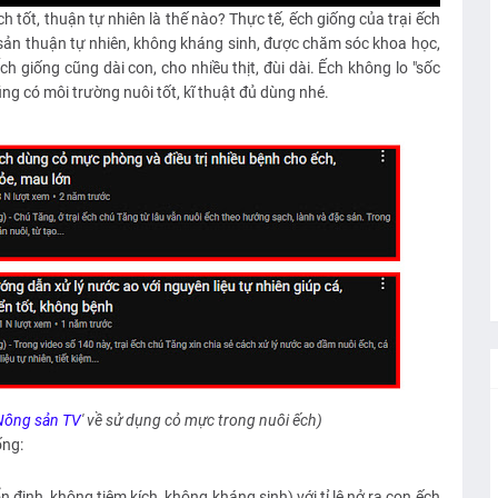
h tốt, thuận tự nhiên là thế nào? Thực tế, ếch giống của trại ếch
sản thuận tự nhiên, không kháng sinh, được chăm sóc khoa học,
h giống cũng dài con, cho nhiều thịt, đùi dài. Ếch không lo "sốc
g có môi trường nuôi tốt, kĩ thuật đủ dùng nhé.
Nông sản TV
' về sử dụng cỏ mực trong nuôi ếch)
ống:
n định, không tiêm kích, không kháng sinh) với tỉ lệ nở ra con ếch