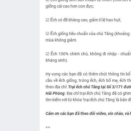
giống cái cao hơn con đực;
☑ Ếch có đề kháng cao, giảm tỉ lệ hao hụt;
☑ Ếch giống tiêu chuẩn của chú Tăng (khoảng 5
mùa không giảm.
☑ Ếch 100% chính chủ, không đi nhập - chuẩn
kháng sinh).
Hy vọng các bạn đã có thêm chút thông tin bổ 
cầu về ếch giống, trứng ếch, ếch bố mẹ, ếch thị
theo địa chỉ:
Trại ếch chú Tăng tại Số 3/171 đư
Hải Phòng
. Địa chỉ trại ếch chú Tăng đã có g
tìm kiếm với từ khóa 'trại ếch chú Tăng' là bản đ
Cảm ơn các bạn đã theo dõi video, xin chào, và h
==