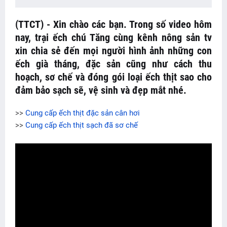
(TTCT) - Xin chào các bạn. Trong số video hôm
nay, trại ếch chú Tăng cùng kênh nông sản tv
xin chia sẻ đến mọi người hình ảnh những con
ếch già tháng, đặc sản cũng như cách thu
hoạch, sơ chế và đóng gói loại ếch thịt sao cho
đảm bảo sạch sẽ, vệ sinh và đẹp mắt nhé.
>>
Cung cấp ếch thịt đặc sản cân hơi
>>
Cung cấp ếch thịt sạch đã sơ chế