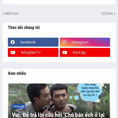
Mới hơn
Cũ hơn
Theo dõi chúng tôi
facebook
instagram
NôngSảnTV
ĐứcLập
Xem nhiều
CHIA-SE
Vui: Để trả lời câu hỏi 'Chú bán ếch ở lại