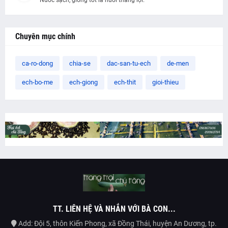
Nước sạch, giống tốt là nuôi thắng lợi.
Chuyên mục chính
ca-ro-dong
chia-se
dac-san-tu-ech
de-men
ech-bo-me
ech-giong
ech-thit
gioi-thieu
TT. LIÊN HỆ VÀ NHẮN VỚI BÀ CON...
Add: Đội 5, thôn Kiến Phong, xã Đồng Thái, huyện An Dương, tp.