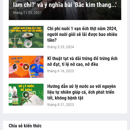
làm chi?' và ý nghĩa bài 'Bắc kim thang...'
tháng 11 25, 2021
Chi phí nuôi 1 vạn ếch thịt năm 2024,
người nuôi giỏi sẽ lãi được bao nhiêu
tiền?
tháng 5 23, 2024
Kĩ thuật tạt và dãi trứng để trứng ếch
nở đạt, tỉ lệ nở cao, nở đều
tháng 6 16, 2023
Hướng dẫn xử lý nước ao với nguyên
liệu tự nhiên giúp cá, ếch phát triển
tốt, không bệnh tật
tháng 8 21, 2023
Chia sẻ kiến thức