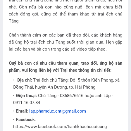
trại ếch chú Tăng cũng như mọi người tham khảo, học hỏi
nhé. Còn nếu bà con nào cũng nuôi ếch mà chưa biết
cách đóng gói, cũng có thể tham khảo từ trại ếch chú
Tăng.
Chân thành cảm ơn các bạn đã theo dõi, các khách hàng
đã ủng hộ trại ếch chú Tăng suốt thời gian qua. Hẹn gặp
lại các bạn và bà con trong các số video tiếp theo.
Quý bà con có nhu cầu tham quan, trao đổi, ủng hộ sản
phẩm, vui lòng liên hệ với Trại theo thông tin chi tiết:
Địa chỉ:
Trại ếch chú Tăng: Đội 5 thôn Kiến Phong, xã
Đồng Thái, huyện An Dương, tp. Hải Phòng
Điện thoại:
Chú Tăng - 0868676616 hoặc anh Lập -
0911.16.07.84
Email
:
lap.phamduc.cnt@gmail.com
Facebook
:
https://www.facebook.com/hanhkhachcuoicung