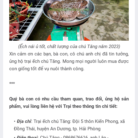
(Ếch nái ủ tốt, chất lượng của chú Tăng năm 2023)
Xin cảm ơn các bạn, bà con, cô chú anh chị đã tin tưởng,
ủng hộ trại ếch chú Tăng. Mong mọi người luôn mua được
con giống tốt để vụ nuôi thành công.
***
Quý bà con có nhu cầu tham quan, trao đổi, ủng hộ sản
phẩm, vui lòng liên hệ với Trại theo thông tin chi tiết:
Địa chỉ
: Trại ếch chú Tăng: Đội 5 thôn Kiến Phong, xã
Đồng Thái, huyện An Dương, tp. Hải Phòng
Điện thoại
: Chú Tăng - 0868676616, anh Lập -