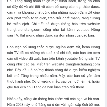
Chú Tăng đang hoàn thiện một cuốn sách, trong đó chia
sẻ đầy đủ và chi tiết về cách bổ sung các loại thảo dược,
các vi và khoáng chất cũng như những nguồn đạm tốt giúp
ếch phát triển toàn diện, trao đổi chất mạnh, tăng cường
hệ miễn dịch. Chi tiết sẽ được thông báo trên website
trangtraichutang.com cũng như tại kênh youtube Nông
sản TV. Rất mong nhận được sự đón nhận của các bạn.
Còn việc bổ sung thảo dược, nguồn đạm tốt, kênh Nông
sản TV đã có những chia sẻ khá chi tiết, các bạn tìm xem
các số video đã xuất bản trên kênh youtube Nông sản TV
cũng như các bài viết trên website trangtraichutang.com
nhé. Đây đều là những thành công đã được kiểm nghiệm
bởi chú Tăng trong nhiều năm. Vậy, các bạn cứ yên tâm
thực hành nhé. Có gì vướng mắc, các bạn cứ liên hệ, hoặc
ghé trại ếch chú Tăng để bàn luận, trao đổi thêm.
Nhân đây, cũng xin thông báo thêm với các bạn và bà con.
Năm 2023 này, chú Tăng có ủ úm vài ngàn cặp ếch bố mẹ.