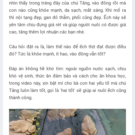
nhìn thấy trong tráng đây của chú Tăng, vào đông rồi mà
con nào cũng khỏe mạnh, da sạch, mắt sáng. Khi mổ ra
thì nội tạng đẹp, gan đỏ thẫm, phổi cũng đẹp. Ếch này sẽ
yên tâm chịu đựng giá rét và giúp người nuôi có được giá
cao, tăng thêm lợi nhuận các bạn nhé.
Câu hỏi đặt ra là, làm thế nào để ếch thịt đạt được điều
đó? Tức là khỏe mạnh, ít hao, vào đông vẫn tốt?
Đáp án không hề khó tìm: ngoài nguồn nước sạch, chịu
khó vệ sinh, thức ăn đảm bảo và cách cho ăn khoa học,
trong video này, xin bật mí cho bà con hai yếu tố mà chú
Tăng luôn làm tốt, gọi là 'hai tốt' sẽ giúp ai nuôi ếch cũng
thành công.