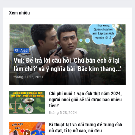
Xem nhiều
CHIA-SE
Vui: Để trả lời câu hỏi 'Chú bán ếch ở lại
làm chi?' và ý nghĩa bài 'Bắc kim thang...'
tháng 11 25, 2021
Chi phí nuôi 1 vạn ếch thịt năm 2024,
người nuôi giỏi sẽ lãi được bao nhiêu
tiền?
tháng 5 23, 2024
Kĩ thuật tạt và dãi trứng để trứng ếch
nở đạt, tỉ lệ nở cao, nở đều