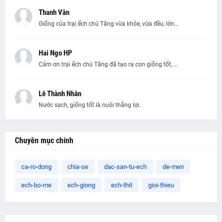
Thanh Vân
Giống của trại ếch chú Tăng vừa khỏe, vừa đều, lớn...
Hai Ngo HP
Cảm ơn trại ếch chú Tăng đã tạo ra con giống tốt, ...
Lê Thành Nhân
Nước sạch, giống tốt là nuôi thắng lợi.
Chuyên mục chính
ca-ro-dong
chia-se
dac-san-tu-ech
de-men
ech-bo-me
ech-giong
ech-thit
gioi-thieu