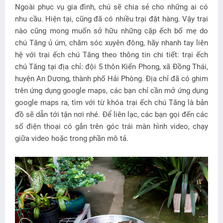
Ngoài phục vụ gia đình, chú sẽ chia sẻ cho những ai có
nhu cầu. Hiện tại, cũng đã có nhiều trại đặt hàng. Vậy trại
nào cũng mong muốn sở hữu những cặp ếch bố mẹ do
chú Tăng ủ úm, chăm sóc xuyên đông, hãy nhanh tay liên
hệ với trại ếch chú Tăng theo thông tin chi tiết: trại ếch
chú Tăng tại địa chỉ: đội 5 thôn Kiến Phong, xã Đồng Thái,
huyện An Dương, thành phố Hải Phòng. Địa chỉ đã có ghim
trên ứng dụng google maps, các bạn chỉ cần mở ứng dụng
google maps ra, tìm với từ khóa trại ếch chú Tăng là bản
đồ sẽ dẫn tới tận nơi nhé. Để liên lạc, các bạn gọi đến các
số điện thoại có gắn trên góc trái màn hình video, chạy
giữa video hoặc trong phần mô tả.