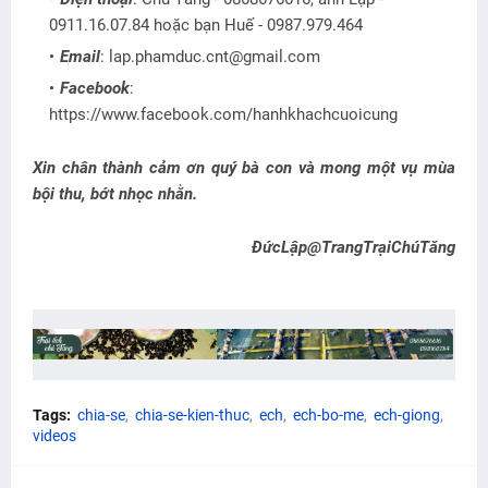
0911.16.07.84 hoặc bạn Huế - 0987.979.464
Email
: lap.phamduc.cnt@gmail.com
Facebook
:
https://www.facebook.com/hanhkhachcuoicung
Xin chân thành cảm ơn quý bà con và mong một vụ mùa
bội thu, bớt nhọc nhằn.
ĐứcLập@TrangTrạiChúTăng
Tags:
chia-se
chia-se-kien-thuc
ech
ech-bo-me
ech-giong
videos